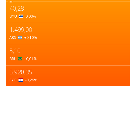
=
40,28
UYU
0,00
%
1.499,00
ARS
+0,10
%
5,10
BRL
–0,01
%
5.928,35
PYG
–0,29
%
Sobre nosotros