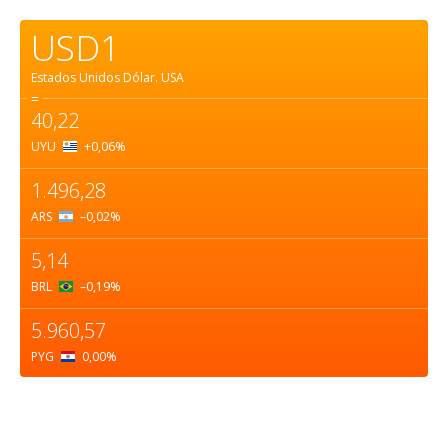
USD1
Estados Unidos Dólar.
USA
=
40,22
UYU
+0,06
%
1.496,28
ARS
–0,02
%
5,14
BRL
–0,19
%
5.960,57
PYG
0,00
%