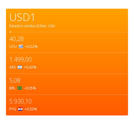
USD1
Estados Unidos Dólar.
USA
=
40,28
UYU
+0,22
%
1.499,00
ARS
+0,42
%
5,08
BRL
–0,05
%
5.930,10
PYG
+0,03
%