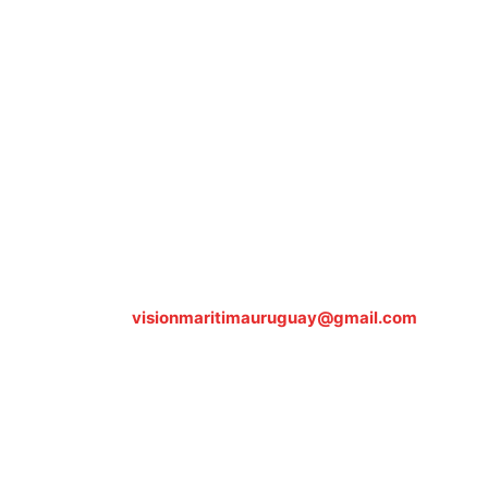
Sobre nosotros
ASOCIACIÓN CULTURAL Y EDUCATIVA URUGUAY
MARÍTIMO Personería Jurídica M.E.C Nº10457
Dr. Alejandro Beisso 1618.
Telefax (0598) 2 403 62 25
Organización Civil Sin Fines de Lucro
Contáctanos:
visionmaritimauruguay@gmail.com
© Visión Marítima