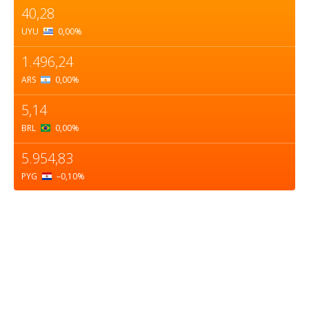
40,28
UYU
0,00
%
1.496,24
ARS
0,00
%
5,14
BRL
0,00
%
5.954,83
PYG
–0,10
%
Sobre nosotros