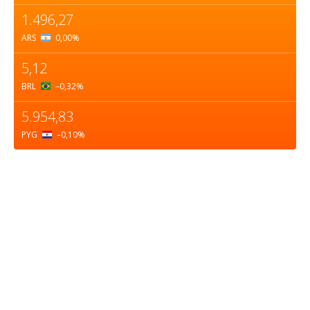
1.496,27
ARS
0,00
%
5,12
BRL
–0,32
%
5.954,83
PYG
–0,10
%
Sobre nosotros
ASOCIACIÓN CULTURAL Y EDUCATIVA URUGUAY
MARÍTIMO Personería Jurídica M.E.C Nº10457