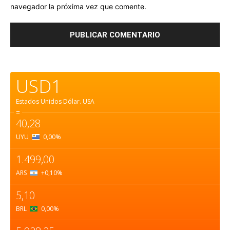
navegador la próxima vez que comente.
USD1
Estados Unidos Dólar.
USA
=
40,28
UYU
0,00
%
1.499,00
ARS
+0,10
%
5,10
BRL
0,00
%