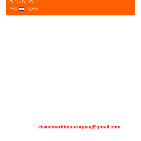
5.928,35
PYG
–0,29
%
Sobre nosotros
ASOCIACIÓN CULTURAL Y EDUCATIVA URUGUAY
MARÍTIMO Personería Jurídica M.E.C Nº10457
Dr. Alejandro Beisso 1618.
Telefax (0598) 2 403 62 25
Organización Civil Sin Fines de Lucro
Contáctanos:
visionmaritimauruguay@gmail.com