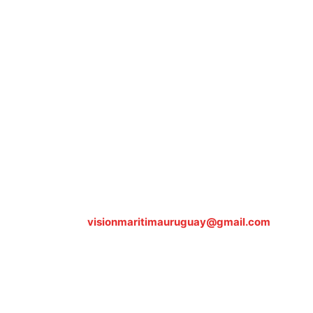
Sobre nosotros
ASOCIACIÓN CULTURAL Y EDUCATIVA URUGUAY MARÍTIMO 
Dr. Alejandro Beisso 1618.
Telefax (0598) 2 403 62 25
Organización Civil Sin Fines de Lucro
Contáctanos:
visionmaritimauruguay@gmail.com