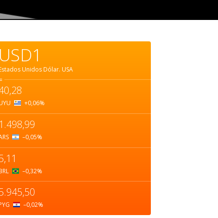
USD1
Estados Unidos Dólar.
USA
=
40,28
UYU
+0,06
%
1.498,99
ARS
–0,05
%
5,11
BRL
–0,32
%
5.945,50
PYG
–0,02
%