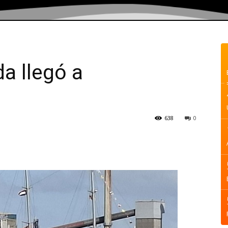
a llegó a
638
0