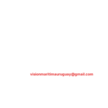
Sobre nosotros
ASOCIACIÓN CULTURAL Y EDUCATIVA URUGUAY MARÍTIMO 
Dr. Alejandro Beisso 1618.
Telefax (0598) 2 403 62 25
Organización Civil Sin Fines de Lucro
Contáctanos:
visionmaritimauruguay@gmail.com