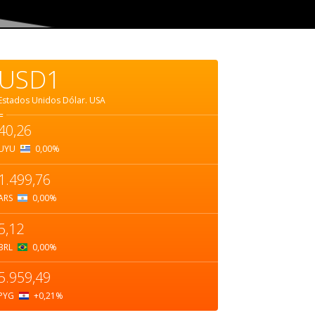
USD1
Estados Unidos Dólar.
USA
=
40,26
UYU
0,00
%
1.499,76
ARS
0,00
%
5,12
BRL
0,00
%
5.959,49
PYG
+0,21
%