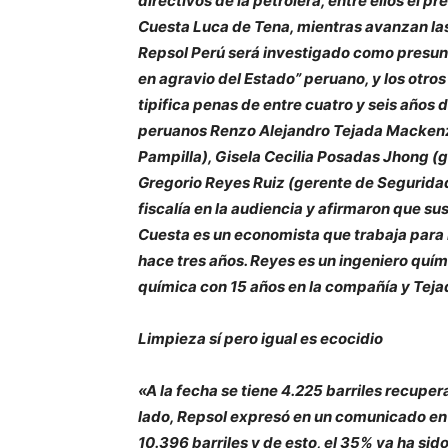
directivos de la petrolera, entre ellos el 
Cuesta Luca de Tena, mientras avanzan las
Repsol Perú será investigado como presunt
en agravio del Estado” peruano, y los otros
tipifica penas de entre cuatro y seis años 
peruanos Renzo Alejandro Tejada Mackenzie 
Pampilla), Gisela Cecilia Posadas Jhong (
Gregorio Reyes Ruiz (gerente de Seguridad
fiscalía en la audiencia y afirmaron que su
Cuesta es un economista que trabaja para R
hace tres años. Reyes es un ingeniero quím
química con 15 años en la compañía y Teja
Limpieza sí pero igual es ecocidio
«A la fecha se tiene 4.225 barriles recupe
lado, Repsol expresó en un comunicado en
10.396 barriles y de esto, el 35% ya ha si