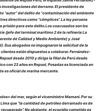
presidente de Repsol Perú, el español Jaime Fernández-
 investigaciones del derrame. El presidente de
o “autor” del delito de “contaminación del ambiente
 tres directivos como “cómplices”. La ley peruana
de prisión para este delito.Los coacusados son los
(jefe del terminal marítimo 2 de la refinería La
gerente de Calidad y Medio Ambiente) y José
). Sus abogados no impugnaron la solicitud de la
s clientes están dispuestos a colaborar. Fernández-
epsol desde 2010 y dirige la filial de Perú desde
ico con 23 años en Repsol, Posadas es licenciada en
da es oficial de marina mercante.
rados» del mar, según el viceministro Mamani. Por su
 Lima que “la cantidad de petróleo derramado es de
do recuperado”. No obstante, el ecocidio cometido es