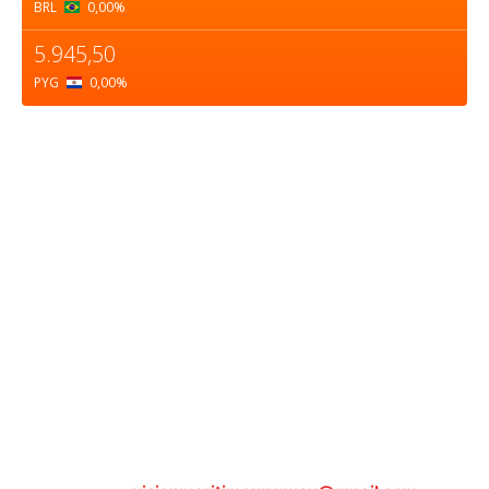
BRL
0,00
%
5.945,50
PYG
0,00
%
Sobre nosotros
ASOCIACIÓN CULTURAL Y EDUCATIVA URUGUAY
MARÍTIMO Personería Jurídica M.E.C Nº10457
Dr. Alejandro Beisso 1618.
Telefax (0598) 2 403 62 25
Organización Civil Sin Fines de Lucro