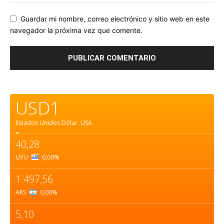
Guardar mi nombre, correo electrónico y sitio web en este
navegador la próxima vez que comente.
USD1
Estados Unidos Dólar.
USA
=
40,28
UYU
0,00
%
1.497,56
ARS
0,00
%
5,10