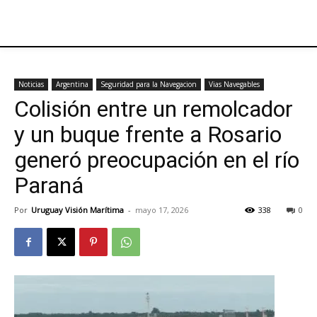
Noticias
Argentina
Seguridad para la Navegacion
Vias Navegables
Colisión entre un remolcador
y un buque frente a Rosario
generó preocupación en el río
Paraná
Por
Uruguay Visión Marítima
-
mayo 17, 2026
338
0