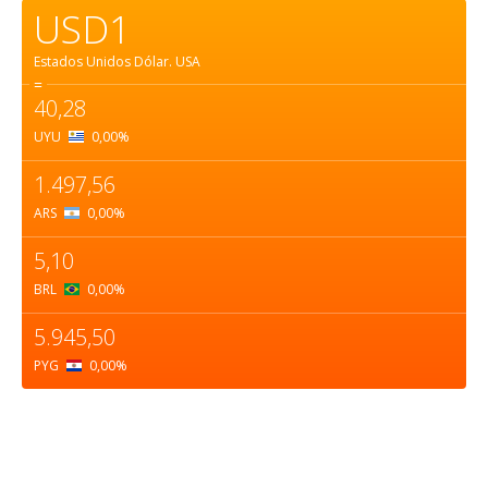
USD1
Estados Unidos Dólar.
USA
=
40,28
UYU
0,00
%
1.497,56
ARS
0,00
%
5,10
BRL
0,00
%
5.945,50
PYG
0,00
%