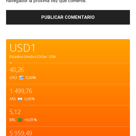
navegador la próxima vez que comente.
USD1
Estados Unidos Dólar.
USA
=
40,26
UYU
0,00
%
1.499,76
ARS
0,00
%
5,12
BRL
+0,01
%
5.959,49