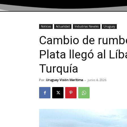
Noticias
Actualidad
Industrias Navales
Uruguay
Cambio de rumbo:
Plata llegó al Lí
Turquía
Por
Uruguay Visión Marítima
-
junio 4, 2026