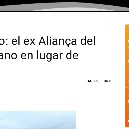
 el ex Aliança del
bano en lugar de
372
0