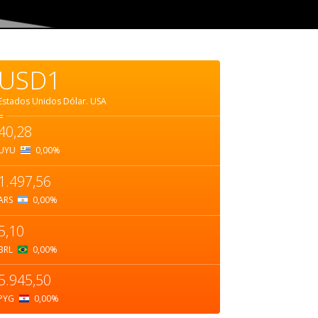
USD1
Estados Unidos Dólar.
USA
=
40,28
UYU
0,00
%
1.497,56
ARS
0,00
%
5,10
BRL
0,00
%
5.945,50
PYG
0,00
%