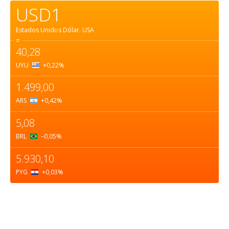
USD1
Estados Unidos Dólar.
USA
=
40,28
UYU
+0,22
%
1.499,00
ARS
+0,42
%
5,08
BRL
–0,05
%
5.930,10
PYG
+0,03
%