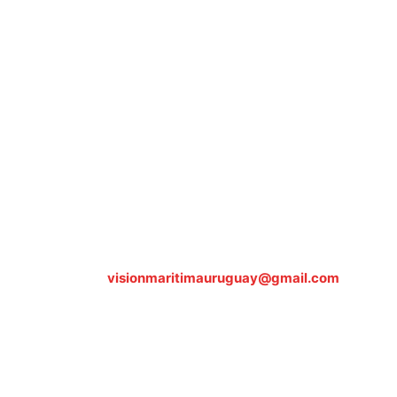
Sobre nosotros
ASOCIACIÓN CULTURAL Y EDUCATIVA URUGUAY
MARÍTIMO Personería Jurídica M.E.C Nº10457
Dr. Alejandro Beisso 1618.
Telefax (0598) 2 403 62 25
Organización Civil Sin Fines de Lucro
Contáctanos:
visionmaritimauruguay@gmail.com