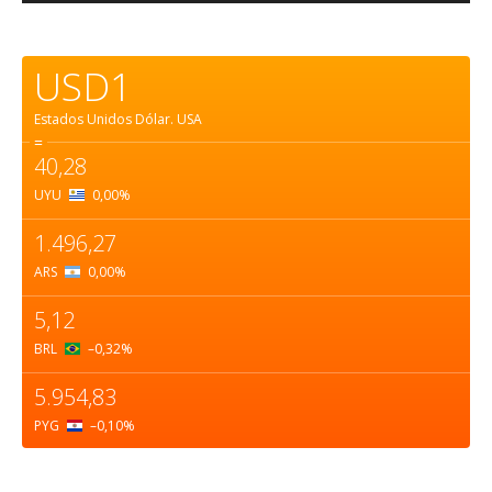
USD1
Estados Unidos Dólar.
USA
=
40,28
UYU
0,00
%
1.496,27
ARS
0,00
%
5,12
BRL
–0,32
%
5.954,83
PYG
–0,10
%