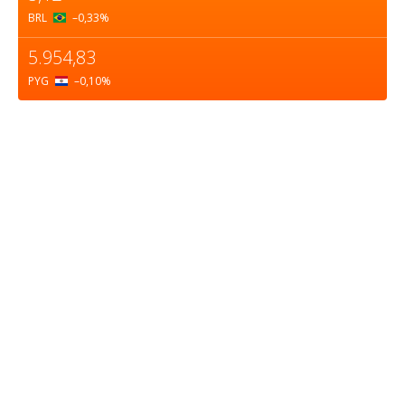
BRL
–0,33
%
5.954,83
PYG
–0,10
%
Sobre nosotros
ASOCIACIÓN CULTURAL Y EDUCATIVA URUGUAY
MARÍTIMO Personería Jurídica M.E.C Nº10457
Dr. Alejandro Beisso 1618.
Telefax (0598) 2 403 62 25
Organización Civil Sin Fines de Lucro