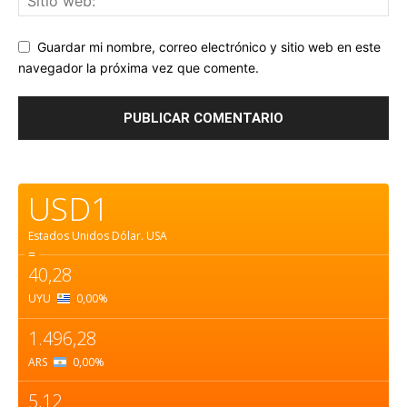
Guardar mi nombre, correo electrónico y sitio web en este
navegador la próxima vez que comente.
USD1
Estados Unidos Dólar.
USA
=
40,28
UYU
0,00
%
1.496,28
ARS
0,00
%
5,12