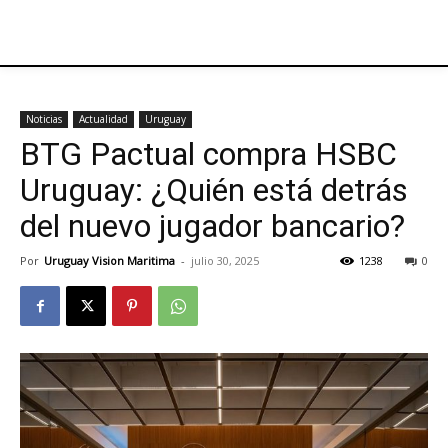
Noticias
Actualidad
Uruguay
BTG Pactual compra HSBC
Uruguay: ¿Quién está detrás
del nuevo jugador bancario?
Por
Uruguay Vision Maritima
-
julio 30, 2025
1238
0