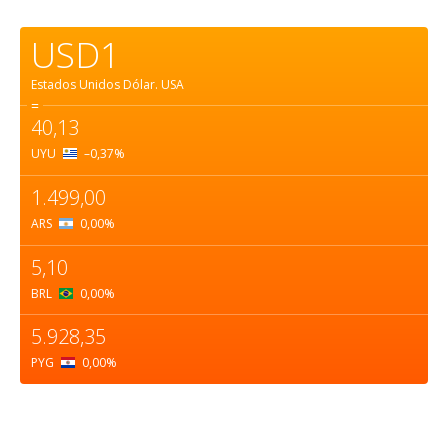
USD1
Estados Unidos Dólar.
USA
=
40,13
UYU
–0,37
%
1.499,00
ARS
0,00
%
5,10
BRL
0,00
%
5.928,35
PYG
0,00
%