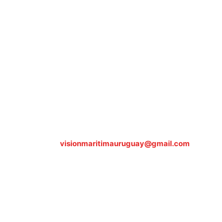
Sobre nosotros
ASOCIACIÓN CULTURAL Y EDUCATIVA URUGUAY
MARÍTIMO Personería Jurídica M.E.C Nº10457
Dr. Alejandro Beisso 1618.
Telefax (0598) 2 403 62 25
Organización Civil Sin Fines de Lucro
Contáctanos:
visionmaritimauruguay@gmail.com
© Visión Marítima