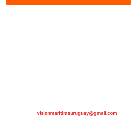
Sobre nosotros
ASOCIACIÓN CULTURAL Y EDUCATIVA URUGUAY
MARÍTIMO Personería Jurídica M.E.C Nº10457
Dr. Alejandro Beisso 1618.
Telefax (0598) 2 403 62 25
Organización Civil Sin Fines de Lucro
Contáctanos:
visionmaritimauruguay@gmail.com