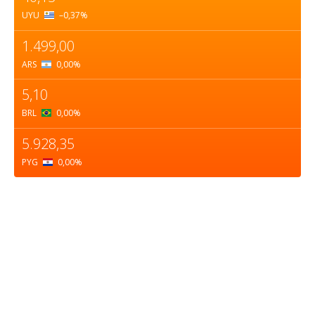
UYU
–0,37
%
1.499,00
ARS
0,00
%
5,10
BRL
0,00
%
5.928,35
PYG
0,00
%
Sobre nosotros