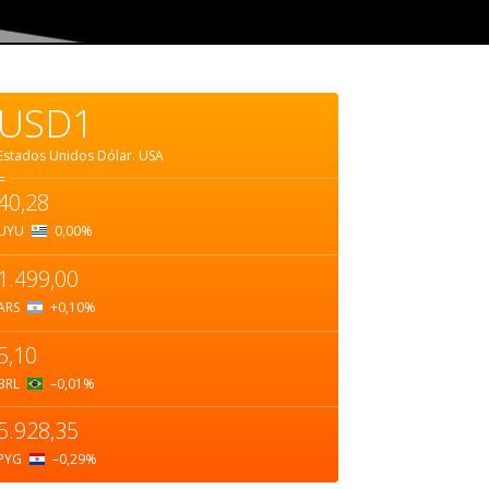
USD1
Estados Unidos Dólar.
USA
=
40,28
UYU
0,00
%
1.499,00
ARS
+0,10
%
5,10
BRL
–0,01
%
5.928,35
PYG
–0,29
%