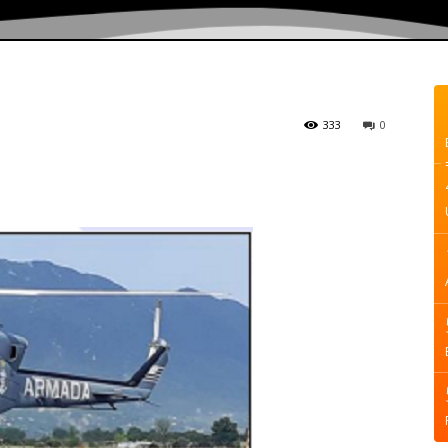
333
0