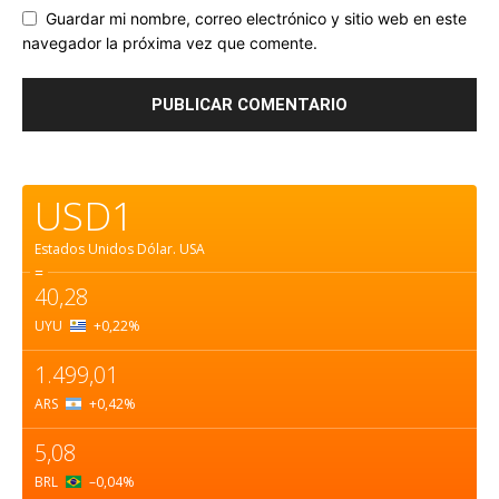
Guardar mi nombre, correo electrónico y sitio web en este
navegador la próxima vez que comente.
USD1
Estados Unidos Dólar.
USA
=
40,28
UYU
+0,22
%
1.499,01
ARS
+0,42
%
5,08
BRL
–0,04
%