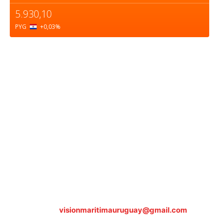
5.930,10
PYG
+0,03
%
Sobre nosotros
ASOCIACIÓN CULTURAL Y EDUCATIVA URUGUAY
MARÍTIMO Personería Jurídica M.E.C Nº10457
Dr. Alejandro Beisso 1618.
Telefax (0598) 2 403 62 25
Organización Civil Sin Fines de Lucro
Contáctanos:
visionmaritimauruguay@gmail.com